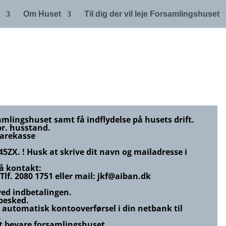
Om Huset
Til dig der vil leje Forsamlingshuset
mlingshuset samt få indflydelse på husets drift.
pr. husstand.
parekasse
745ZX.
! Husk at skrive dit navn og mailadresse i
så kontakt:
lf. 2080 1751 eller mail:
jkf@aiban.dk
ved indbetalingen.
 besked.
n automatisk kontooverførsel i din netbank til
.
t bevare forsamlingshuset.