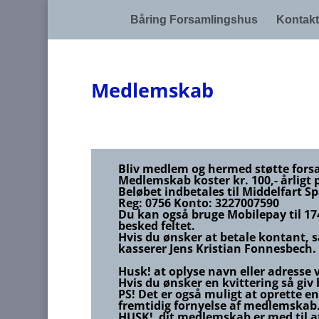
Båring Forsamlingshus
Kontakt
Medlemskab
Bliv medlem og hermed støtte forsa
Medlemskab koster kr. 100,- årligt 
Beløbet indbetales til Middelfart S
Reg: 0756 Konto: 3227007590
Du kan også bruge Mobilepay til 1
besked feltet.
Hvis du ønsker at betale kontant, 
kasserer Jens Kristian Fonnesbech. T
Husk!
at oplyse navn eller adresse 
Hvis du ønsker en kvittering så giv
PS! Det er også muligt at oprette e
fremtidig fornyelse af medlemskab
HUSK! dit medlemskab er med til a