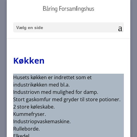
Vælg en side
Køkken
Husets køkken er indrettet som et
industrikøkken med bl.a.
Industriovn med mulighed for damp.
Stort gaskomfur med gryder til store potioner.
2 store køleskabe.
Kummefryser.
Industriopvaskemaskine.
Rulleborde.
Elkedel.